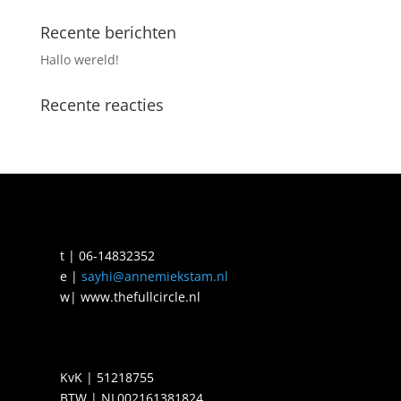
Recente berichten
Hallo wereld!
Recente reacties
t | 06-14832352
e |
sayhi@annemiekstam.nl
w| www.thefullcircle.nl
KvK | 51218755
BTW | NL002161381824